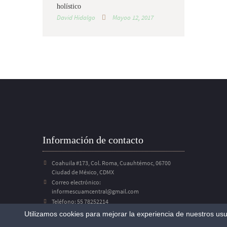
holístico
David Hidalgo
Mayoo 12, 2017
Información de contacto
Coahuila #173, Col. Roma, Cuauhtémoc, 06700
Ciudad de México, CDMX
Correo electrónico:
informescuamcentral@gmail.com
Teléfono: 55 78252214
Utilizamos cookies para mejorar la experiencia de nuestros usu