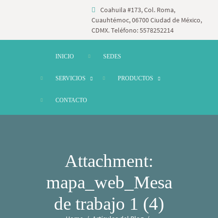
Coahuila #173, Col. Roma,
Cuauhtémoc, 06700 Ciudad de México,
CDMX. Teléfono: 5578252214
INICIO
SEDES
SERVICIOS
PRODUCTOS
CONTACTO
Attachment:
mapa_web_Mesa
de trabajo 1 (4)