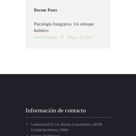
Recent Posts
Psicología Integrativa. Un enfoque
holístico
David Hidalgo
Mayoo 12, 2017
Información de contacto
Coahuila #173, Col. Roma, Cuauhtémoc, 06700
Ciudad de México, CDMX
Correo electrónico: