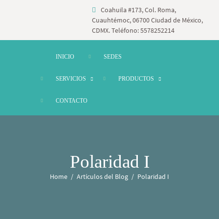
Coahuila #173, Col. Roma,
Cuauhtémoc, 06700 Ciudad de México,
CDMX. Teléfono: 5578252214
INICIO
SEDES
SERVICIOS
PRODUCTOS
CONTACTO
Polaridad I
Home
Artículos del Blog
Polaridad I