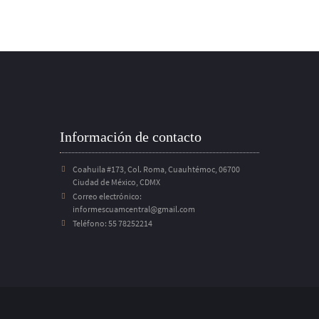
Información de contacto
Coahuila #173, Col. Roma, Cuauhtémoc, 06700
Ciudad de México, CDMX
Correo electrónico:
informescuamcentral@gmail.com
Teléfono: 55 78252214