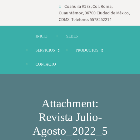
Coahuila #173, Col. Roma,
Cuauhtémoc, 06700 Ciudad de México,
CDMX. Teléfono: 5578252214
INICIO
SEDES
SERVICIOS
PRODUCTOS
CONTACTO
Attachment:
Revista Julio-
Agosto_2022_5