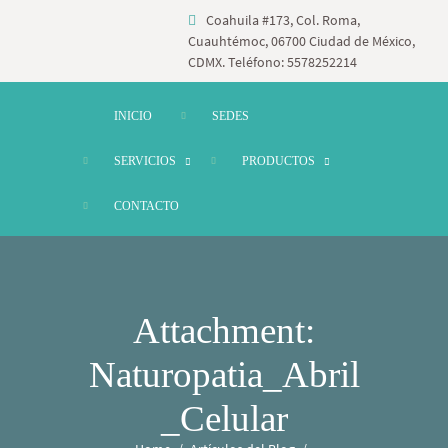
Coahuila #173, Col. Roma,
Cuauhtémoc, 06700 Ciudad de México,
CDMX. Teléfono: 5578252214
INICIO
SEDES
SERVICIOS
PRODUCTOS
CONTACTO
Attachment:
Naturopatia_Abril
_Celular