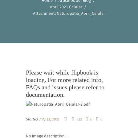
Home
Artículos del Blog
Abril 2021 Celular
Attachment: Naturopatia_Abril_Celular
Please wait while flipbook is
loading. For more related info,
FAQs and issues please refer to
documentation.
Started
July 11, 2021
512
0
0
No image description ...