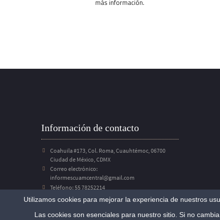
más información.
Información de contacto
Coahuila #173, Col. Roma, Cuauhtémoc, 06700
Ciudad de México, CDMX
Correo electrónico:
informescuamcentral@gmail.com
Teléfono: 55 78252214
Utilizamos cookies para mejorar la experiencia de nuestros usu
Las cookies son esenciales para nuestro sitio. Si no cambia