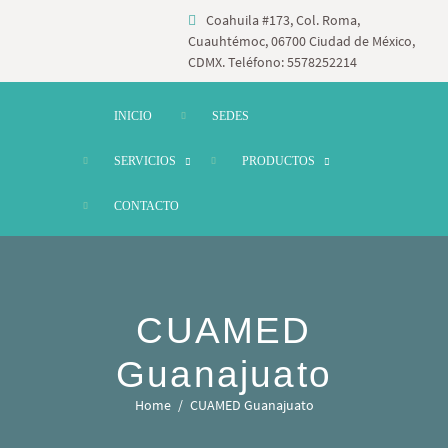
Coahuila #173, Col. Roma,
Cuauhtémoc, 06700 Ciudad de México,
CDMX. Teléfono: 5578252214
INICIO
SEDES
SERVICIOS
PRODUCTOS
CONTACTO
CUAMED
Guanajuato
Home
CUAMED Guanajuato