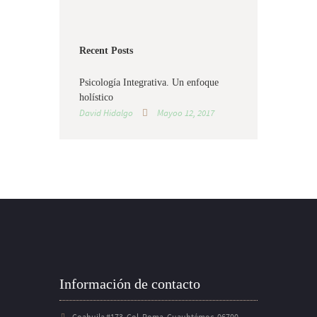
Recent Posts
Psicología Integrativa. Un enfoque
holístico
David Hidalgo
Mayoo 12, 2017
Información de contacto
Coahuila #173, Col. Roma, Cuauhtémoc, 06700